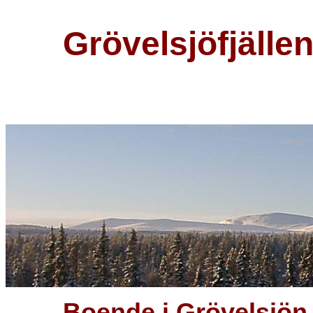
Grövelsjöfjällen fantastiska fjäll för alla årstider i Grövelsjön
Grövelsjöfjälle
Boende i Grövelsjön